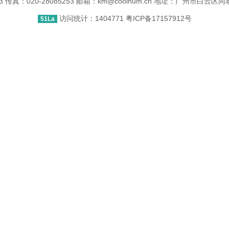
253 传真：020-28085253 邮箱：km@coolnum.cn 地址：广州市白云
访问统计：1404771
粤ICP备17157912号
51La